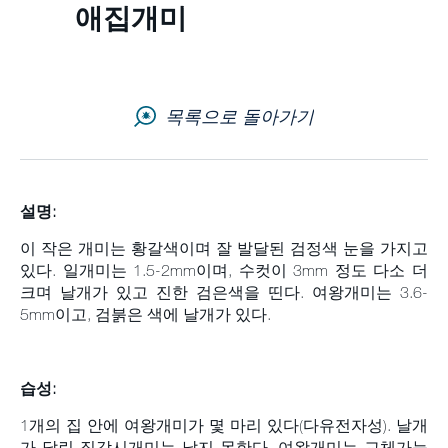
애집개미
고객 문의
뉴스 레터
목록으로 돌아가기
직업
사이트맵
설명:
이 작은 개미는 황갈색이며 잘 발달된 검정색 눈을 가지고
있다. 일개미는 1.5-2mm이며, 수컷이 3mm 정도 다소 더
크며 날개가 있고 진한 검은색을 띤다. 여왕개미는 3.6-
5mm이고, 검붉은 색에 날개가 있다.
습성
:
1개의 집 안에 여왕개미가 몇 마리 있다(다유전자성). 날개
가 달린 집각시개미는 날지 못한다. 여왕개미는 교체가능