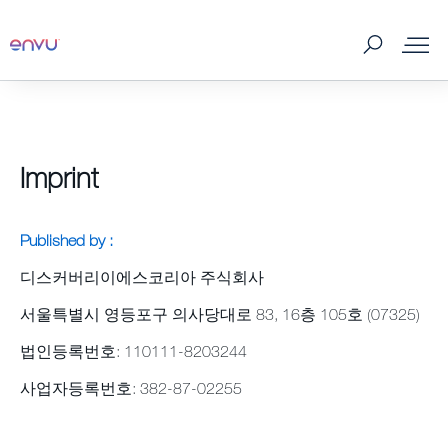
MSDS
Imprint
해충방제
잔디 관리
Published by :
디스커버리이에스코리아 주식회사
회사소개
서울특별시 영등포구 의사당대로 83, 16층 105호 (07325)
고객 문의
법인등록번호: 110111-8203244
뉴스 레터
사업자등록번호: 382-87-02255
직업