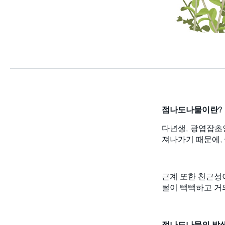
점나도나물이란
?
다년생, 광엽잡초
져나가기 때문에,
근계 또한 천근성
털이 빽빽하고 거
점나도나물의 발