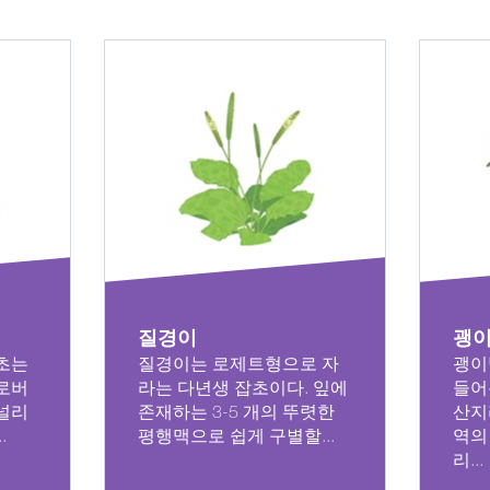
질경이
괭
초는
질경이는 로제트형으로 자
괭이
로버
라는 다년생 잡초이다. 잎에
들어
널리
존재하는 3-5 개의 뚜렷한
산지
.
평행맥으로 쉽게 구별할...
역의
자세히 보기
리...