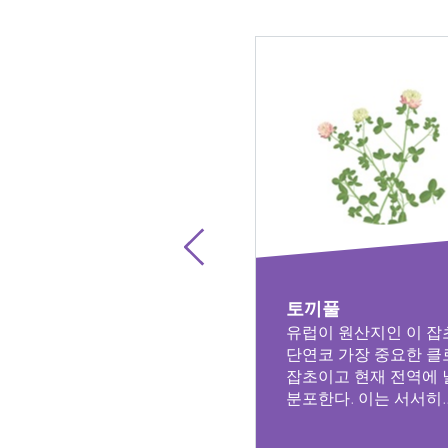
토끼풀
유럽이 원산지인 이 잡
단연코 가장 중요한 클
잡초이고 현재 전역에 
분포한다. 이는 서서히..
자세히 보기