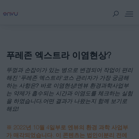
제품
푸레존 엑스트라 이염현상?
판매처
뚜껑과 손잡이가 있는 병으로 변경되어 작업이 편리
병해충 정보
해진 '푸레존 엑스트라'코스 관리자가 가장 궁금해
하는 사항은? 바로 이염현상!엔뷰 환경과학사업부
는 약제가 흡수되는 시간과 이염도를 체크하는 실험
홍보자료
을 하였습니다.어떤 결과가 나왔는지 함께 보기로
해요!
잔디 이야기
※ 2022
년
10
월
4
일부로 엔뷰의 환경 과학 사업부
회사소개
가 매각되었습니다
.
이 콘텐츠는 법인이
분리 전에