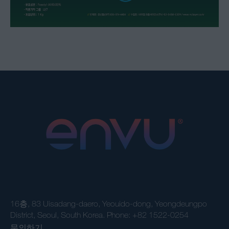
16층, 83 Uisadang-daero, Yeouido-dong, Yeongdeungpo
District, Seoul, South Korea. Phone: +82 1522-0254
문의하기