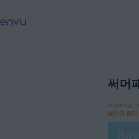
써머
※ 2022
년
1
법인이
분리