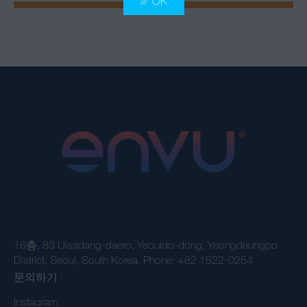
OK
16층, 83 Uisadang-daero, Yeouido-dong, Yeongdeungpo
District, Seoul, South Korea. Phone: +82 1522-0254
문의하기
Instagram