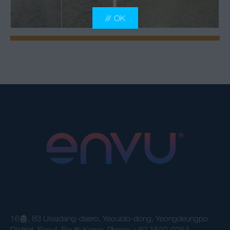
OK
16층, 83 Uisadang-daero, Yeouido-dong, Yeongdeungpo
District, Seoul, South Korea. Phone: +82 1522-0254