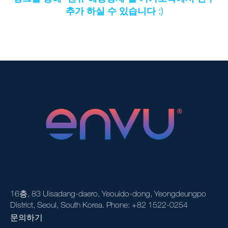
추가 하실 수 있습니다 :)
16층, 83 Uisadang-daero, Yeouido-dong, Yeongdeungpo
District, Seoul, South Korea. Phone: +82 1522-0254
문의하기