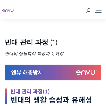
제품
빈대 관리 과정 (1)
판매처
빈대의 생물학적 특성과 유해성
해충정보
홍보자료
해충관리 이야기
회사소개